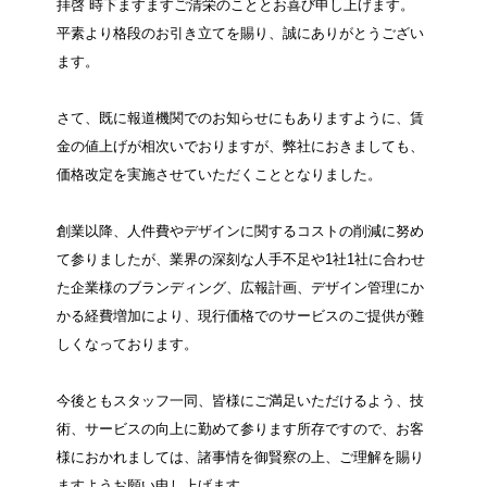
拝啓 時下ますますご清栄のこととお喜び申し上げます。
平素より格段のお引き立てを賜り、誠にありがとうござい
ます。
さて、既に報道機関でのお知らせにもありますように、賃
金の値上げが相次いでおりますが、弊社におきましても、
価格改定を実施させていただくこととなりました。
創業以降、人件費やデザインに関するコストの削減に努め
て参りましたが、業界の深刻な人手不足や1社1社に合わせ
た企業様のブランディング、広報計画、デザイン管理にか
かる経費増加により、現行価格でのサービスのご提供が難
しくなっております。
今後ともスタッフ一同、皆様にご満足いただけるよう、技
術、サービスの向上に勤めて参ります所存ですので、お客
様におかれましては、諸事情を御賢察の上、ご理解を賜り
ますようお願い申し上げます。