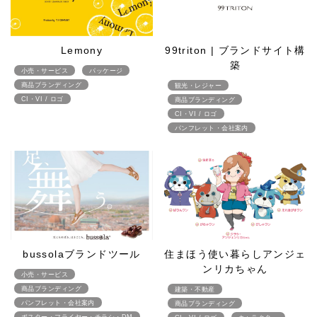
Lemony
99triton | ブランドサイト構
築
小売・サービス
パッケージ
商品ブランディング
観光・レジャー
CI・VI / ロゴ
商品ブランディング
CI・VI / ロゴ
パンフレット・会社案内
bussolaブランドツール
住まほう使い暮らしアンジェ
ンリカちゃん
小売・サービス
商品ブランディング
建築・不動産
パンフレット・会社案内
商品ブランディング
ポスター・フライヤー・チラシ・DM