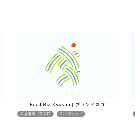
Food Biz Kyushu | ブランドロゴ
公益事業・官公庁
CI・VI / ロゴ