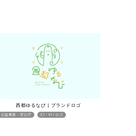
西都ゆるなび | ブランドロゴ
公益事業・官公庁
CI・VI / ロゴ