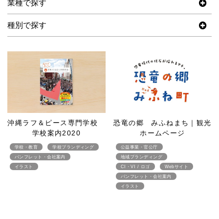
業種で探す
種別で探す
沖縄ラフ＆ピース専門学校
恐竜の郷 みふねまち｜観光
学校案内2020
ホームページ
学校・教育
学校ブランディング
公益事業・官公庁
パンフレット・会社案内
地域ブランディング
イラスト
CI・VI / ロゴ
Webサイト
パンフレット・会社案内
イラスト