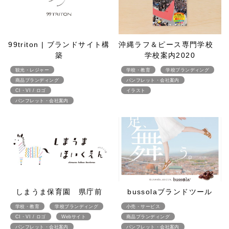
99triton | ブランドサイト構
沖縄ラフ＆ピース専門学校
築
学校案内2020
観光・レジャー
学校・教育
学校ブランディング
商品ブランディング
パンフレット・会社案内
CI・VI / ロゴ
イラスト
パンフレット・会社案内
しまうま保育園 県庁前
bussolaブランドツール
学校・教育
学校ブランディング
小売・サービス
CI・VI / ロゴ
Webサイト
商品ブランディング
パンフレット・会社案内
パンフレット・会社案内