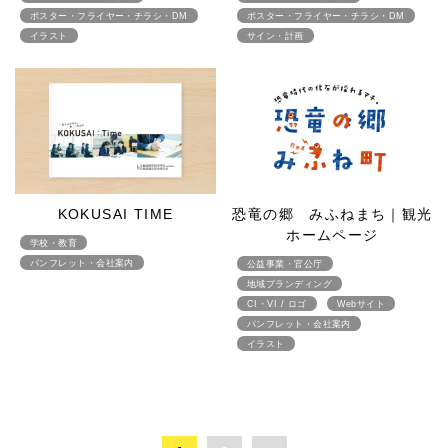
ポスター・フライヤー・チラシ・DM
ポスター・フライヤー・チラシ・DM
イラスト
サイン・計画
KOKUSAI TIME
恐竜の郷 みふねまち｜観光
ホームページ
学校・教育
パンフレット・会社案内
公益事業・官公庁
地域ブランディング
CI・VI / ロゴ
Webサイト
パンフレット・会社案内
イラスト