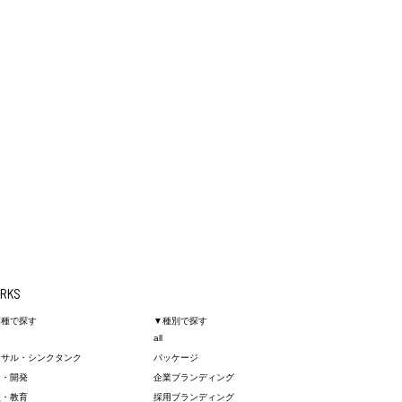
RKS
業種で探す
▼種別で探す
all
ンサル・シンクタンク
パッケージ
造・開発
企業ブランディング
校・教育
採用ブランディング