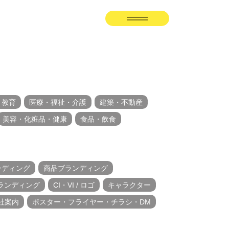
・教育
医療・福祉・介護
建築・不動産
美容・化粧品・健康
食品・飲食
ンディング
商品ブランディング
ランディング
CI・VI / ロゴ
キャラクター
社案内
ポスター・フライヤー・チラシ・DM