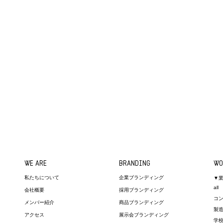
WE ARE
BRANDING
WO
私たちについて
企業ブランディング
▼
all
会社概要
採用ブランディング
コ
メンバー紹介
商品ブランディング
製
アクセス
展示会ブランディング
学