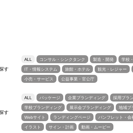
ALL
コンサル・シンクタンク
製造・開発
学校
探す
IT・情報システム
旅館・ホテル
観光・レジャー
小売・サービス
公益事業・官公庁
ALL
パッケージ
企業ブランディング
採用ブラ
学校ブランディング
展示会ブランディング
地域ブ
探す
Webサイト
ランディングページ
パンフレット・会
イラスト
サイン・計画
動画・ムービー