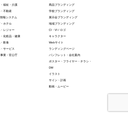
療・福祉・介護
商品ブランディング
築・不動産
学校ブランディング
・情報システム
展示会ブランディング
館・ホテル
地域ブランディング
光・レジャー
CI・VI / ロゴ
容・化粧品・健康
キャラクター
品・飲食
Webサイト
売・サービス
ランディングページ
益事業・官公庁
パンフレット・会社案内
ポスター・フライヤー・チラシ・
DM
イラスト
サイン・計画
動画・ムービー