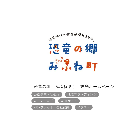
恐竜の郷 みふねまち｜観光ホームページ
公益事業・官公庁
地域ブランディング
CI・VI / ロゴ
Webサイト
パンフレット・会社案内
イラスト