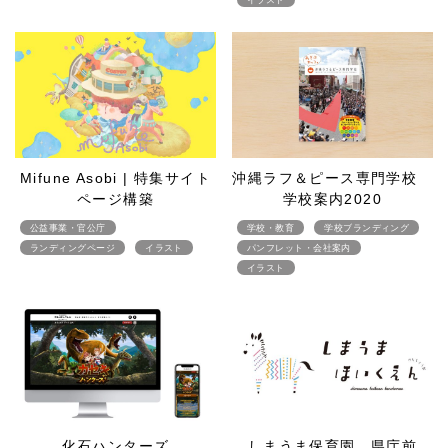
Mifune Asobi | 特集サイト
沖縄ラフ＆ピース専門学校
ページ構築
学校案内2020
公益事業・官公庁
学校・教育
学校ブランディング
ランディングページ
イラスト
パンフレット・会社案内
イラスト
化石ハンターズ
しまうま保育園 県庁前