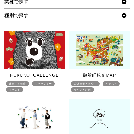
業種で探す
種別で探す
FUKUKOI CALLENGE
御船町観光MAP
建築・不動産
キャラクター
公益事業・官公庁
イラスト
イラスト
サイン・計画