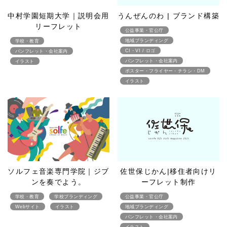
中村学園短期大学｜説明会用
うんぜんのわ | ブランド構築
リーフレット
公益事業・官公庁
地域ブランディング
学校・教育
CI・VI / ロゴ
パンフレット・会社案内
パンフレット・会社案内
イラスト
ポスター・フライヤー・チラシ・DM
イラスト
ソルフェ音楽専門学院｜ジブ
佐世保じかん|移住者向けリ
ンを奏でよう。
ーフレット制作
学校・教育
学校ブランディング
公益事業・官公庁
Webサイト
イラスト
地域ブランディング
パンフレット・会社案内
イラスト