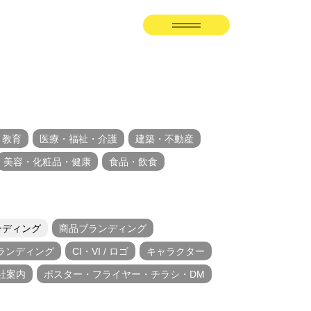
・教育
医療・福祉・介護
建築・不動産
美容・化粧品・健康
食品・飲食
ンディング
商品ブランディング
ランディング
CI・VI / ロゴ
キャラクター
社案内
ポスター・フライヤー・チラシ・DM