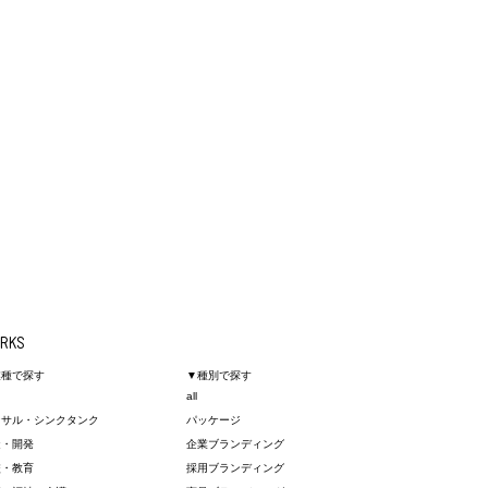
RKS
業種で探す
▼種別で探す
all
ンサル・シンクタンク
パッケージ
造・開発
企業ブランディング
校・教育
採用ブランディング