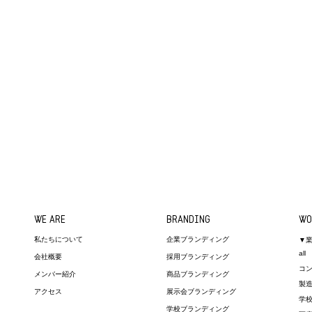
WE ARE
BRANDING
WO
私たちについて
企業ブランディング
▼
all
会社概要
採用ブランディング
コ
メンバー紹介
商品ブランディング
製
アクセス
展示会ブランディング
学
学校ブランディング