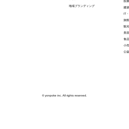
医
地域ブランディング
建
IT
旅
観
美
食
小
公
© yonpoke inc. All rights reserved.