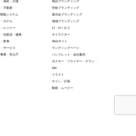
療・福祉・介護
商品ブランディング
築・不動産
学校ブランディング
・情報システム
展示会ブランディング
館・ホテル
地域ブランディング
光・レジャー
CI・VI / ロゴ
容・化粧品・健康
キャラクター
品・飲食
Webサイト
売・サービス
ランディングページ
益事業・官公庁
パンフレット・会社案内
ポスター・フライヤー・チラシ・
DM
イラスト
サイン・計画
動画・ムービー