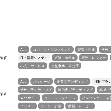
ALL
コンサル・シンクタンク
製造・開発
学校
探す
IT・情報システム
旅館・ホテル
観光・レジャー
小売・サービス
公益事業・官公庁
ALL
パッケージ
企業ブランディング
採用ブラ
学校ブランディング
展示会ブランディング
地域ブ
探す
Webサイト
ランディングページ
パンフレット・会
イラスト
サイン・計画
動画・ムービー