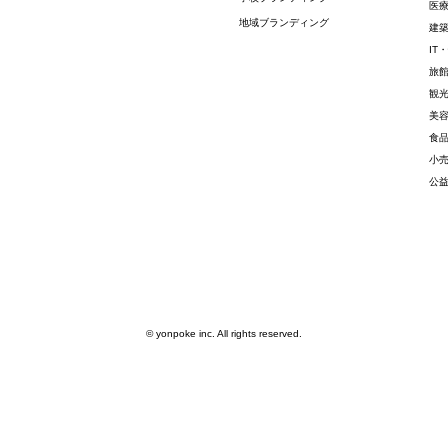
医
地域ブランディング
建
IT
旅
観
美
食
小
公
© yonpoke inc. All rights reserved.