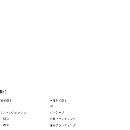
RKS
業種で探す
▼種別で探す
all
ンサル・シンクタンク
パッケージ
造・開発
企業ブランディング
校・教育
採用ブランディング