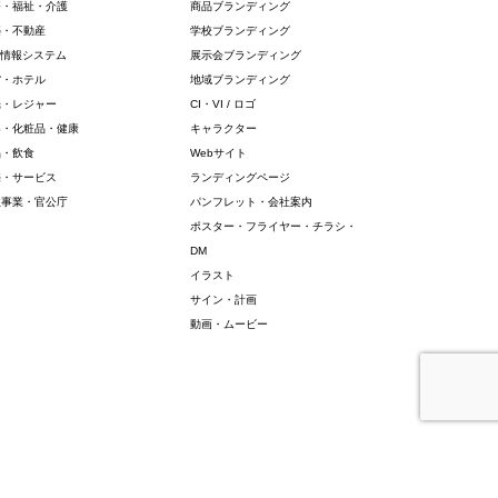
療・福祉・介護
商品ブランディング
築・不動産
学校ブランディング
・情報システム
展示会ブランディング
館・ホテル
地域ブランディング
光・レジャー
CI・VI / ロゴ
容・化粧品・健康
キャラクター
品・飲食
Webサイト
売・サービス
ランディングページ
益事業・官公庁
パンフレット・会社案内
ポスター・フライヤー・チラシ・
DM
イラスト
サイン・計画
動画・ムービー