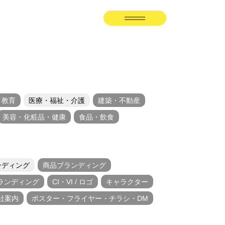
・教育
医療・福祉・介護
建築・不動産
美容・化粧品・健康
食品・飲食
ンディング
商品ブランディング
ランディング
CI・VI / ロゴ
キャラクター
社案内
ポスター・フライヤー・チラシ・DM