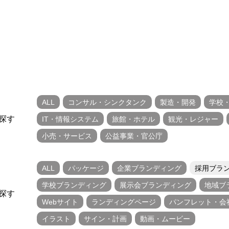
ALL
コンサル・シンクタンク
製造・開発
学校
探す
IT・情報システム
旅館・ホテル
観光・レジャー
小売・サービス
公益事業・官公庁
ALL
パッケージ
企業ブランディング
採用ブラ
学校ブランディング
展示会ブランディング
地域ブ
探す
Webサイト
ランディングページ
パンフレット・会
イラスト
サイン・計画
動画・ムービー