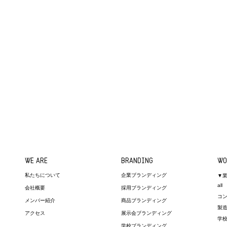
WE ARE
BRANDING
WO
私たちについて
企業ブランディング
▼
all
会社概要
採用ブランディング
コ
メンバー紹介
商品ブランディング
製
アクセス
展示会ブランディング
学
学校ブランディング