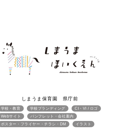
しまうま保育園 県庁前
学校・教育
学校ブランディング
CI・VI / ロゴ
Webサイト
パンフレット・会社案内
ポスター・フライヤー・チラシ・DM
イラスト