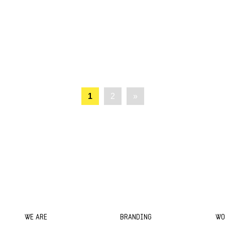
1
2
»
WE ARE
BRANDING
WO