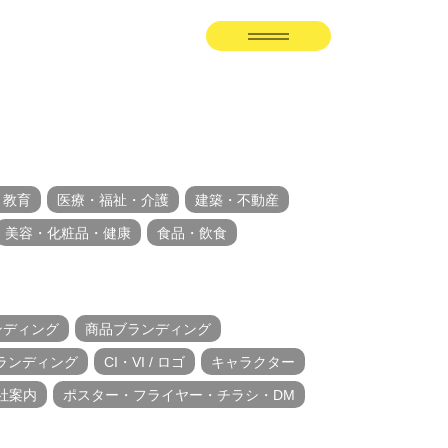
・教育
医療・福祉・介護
建築・不動産
美容・化粧品・健康
食品・飲食
ンディング
商品ブランディング
ランディング
CI・VI / ロゴ
キャラクター
社案内
ポスター・フライヤー・チラシ・DM