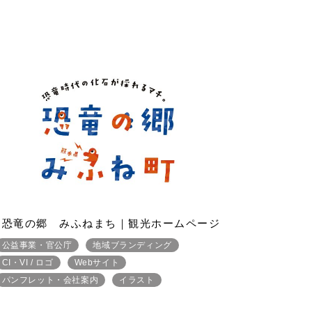
恐竜の郷 みふねまち｜観光ホームページ
公益事業・官公庁
地域ブランディング
CI・VI / ロゴ
Webサイト
パンフレット・会社案内
イラスト