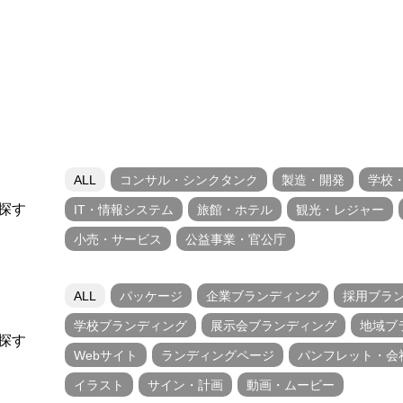
ALL
コンサル・シンクタンク
製造・開発
学校
探す
IT・情報システム
旅館・ホテル
観光・レジャー
小売・サービス
公益事業・官公庁
ALL
パッケージ
企業ブランディング
採用ブラ
学校ブランディング
展示会ブランディング
地域ブ
探す
Webサイト
ランディングページ
パンフレット・会
イラスト
サイン・計画
動画・ムービー